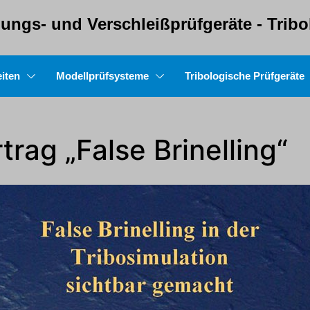
ungs- und Verschleißprüfgeräte - Trib
iten
Modellprüfsysteme
Tribologische Prüfgeräte
trag „False Brinelling“